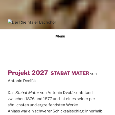
DER RHEINTALER BACHCHOR
Der Rheintaler Bach-Chor will den anspruchsvollen Chorgesang
pflegen.
Menü
Projekt 2027
STABAT MATER
von
Antonín Dvořák
Das
Stabat Mater
von Antonín Dvořák entstand
zwischen 1876 und 1877 und ist eines seiner per­
sönlichsten und ergreifendsten Werke.
Anlass war ein schwerer Schicksalsschlag: Innerhalb