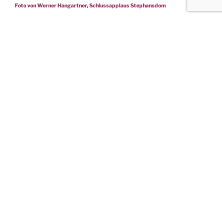
Foto von Werner Hangartner, Schlussapplaus Stephansdom
Foto Silvan Mattle, Konzert evangelische Kirche Heiden
Interessantes zur Orgelmesse von J. S.
Bach
nach dem Dritten Theil der Clavier Übung, Leipzig
1739
«DIE UNTERTREIBUNG DES
JAHRHUNDERTS»
Johann Sebastian Bach veröffentlichte 1739 in Leipzig
eine Folge von Orgelwerken basierend auf – damaligen
Menschen – wohlvertrauten Chorälen. In der heutigen